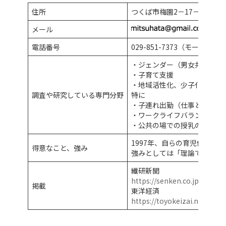
住所
つくば市梅園2－17－4 Mo-b
メール
電話番号
029-851-7373（モーハウス
・ジェンダー（男女共同参画
・子育て支援
・地域活性化、少子化対策
調査や研究している専門分野
特に
・子連れ出勤（仕事と子育て
・ワークライフバランス（女
・公共の場での授乳の問題
1997年、自らの育児体験
得意なこと、強み
強みとしては「理論でなく実
繊研新聞
https://senken.co.jp/post
掲載
東洋経済
https://toyokeizai.net/arti