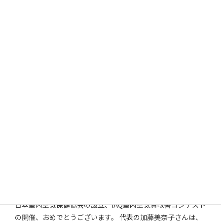
厚子・東光・フィッシュ 氏
JWLI Ecosystem創設者
http://jwli.org/
日本室内空気保健協会の設立、IAQ室内空気質改善コンテスト
の開催、おめでとうございます。 代表の加藤美奈子さんは、