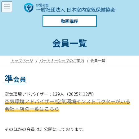
コ
ナ
ン
ビ
テ
ゲ
動画講座
ン
ー
ツ
シ
へ
ョ
会員一覧
ス
ン
キ
に
ッ
移
プ
動
トップページ
パートナーシップのご案内
会員一覧
準
会員
空気環境アドバイザー：139人（2025年12月）
空気環境アドバイザー/空気環境インストラクターがいる
会社・店の一覧はこちら
そのほかの会員は非公開にしております。