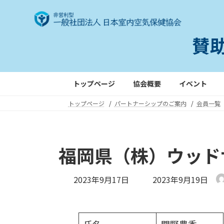
コ
ナ
ン
ビ
テ
ゲ
賛
ン
ー
ツ
シ
へ
ョ
ス
ン
トップページ
協会概要
イベント
キ
に
トップページ
パートナーシップのご案内
会員一覧
ッ
移
プ
動
福岡県（株）ウッド
最
2023年9月17日
2023年9月19日
終
更
新
日