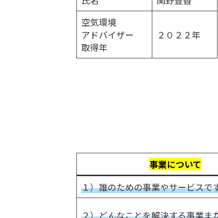
氏名
関野豊香
時
空気環境
:
アドバイザー
２０２２年
取得年
事業について
１）誰のための事業やサービスで
２）どんなことを解決する事業ま