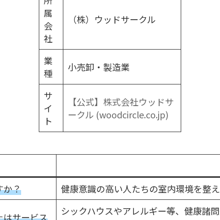
所
属
（株）ウッドサークル
会
社
業
小売卸・製造業
種
サ
【公式】株式会社ウッドサ
イ
ークル (woodcircle.co.jp)
ト
すか？
健康意識の高い人たちの室内環境を整え
シックハウスやアレルギー等、健康諸問
たはサービス