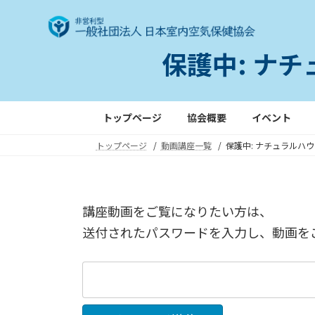
コ
ナ
ン
ビ
テ
ゲ
保護中: ナ
ン
ー
ツ
シ
へ
ョ
ス
ン
トップページ
協会概要
イベント
キ
に
トップページ
動画講座一覧
保護中: ナチュラルハ
ッ
移
プ
動
講座動画をご覧になりたい方は、
送付されたパスワードを入力し、動画を