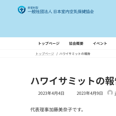
コ
ナ
ン
ビ
テ
ゲ
ン
ー
ツ
シ
へ
ョ
ス
ン
トップページ
協会概要
イベント
キ
に
トップページ
ハワイサミットの報告
ッ
移
プ
動
ハワイサミットの報
最
2023年4月4日
2023年4月9日
終
更
代表理事加藤美奈子です。
新
日