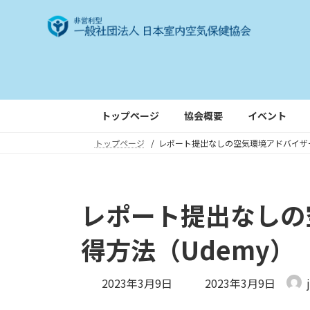
コ
ナ
ン
ビ
テ
ゲ
ン
ー
ツ
シ
へ
ョ
ス
ン
トップページ
協会概要
イベント
キ
に
トップページ
レポート提出なしの空気環境アドバイザー
ッ
移
プ
動
レポート提出なしの
得方法（Udemy）
最
2023年3月9日
2023年3月9日
終