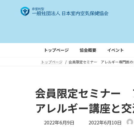
コ
ナ
ン
ビ
テ
ゲ
ン
ー
ツ
シ
へ
ョ
ス
ン
トップページ
協会概要
イベント
キ
に
トップページ
会員限定セミナー アレルギー専門医の
ッ
移
プ
動
会員限定セミナー 
アレルギー講座と交
最
2022年6月9日
2022年6月10日
終