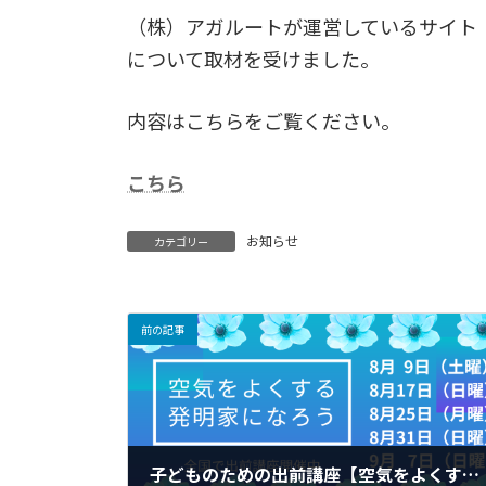
更
（株）アガルートが運営しているサイト
新
日
について取材を受けました。
時
:
内容はこちらをご覧ください。
こちら
お知らせ
カテゴリー
前の記事
子どものための出前講座【空気をよくする発明家になろう】愛知、千葉、東京で開催