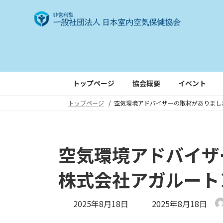
コ
ナ
ン
ビ
テ
ゲ
ン
ー
ツ
シ
へ
ョ
ス
ン
トップページ
協会概要
イベント
キ
に
トップページ
空気環境アドバイザーの取材がありまし
ッ
移
プ
動
空気環境アドバイザ
株式会社アガルート
最
2025年8月18日
2025年8月18日
終