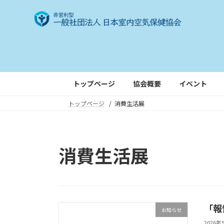
コ
ナ
ン
ビ
テ
ゲ
ン
ー
ツ
シ
へ
ョ
ス
ン
トップページ
協会概要
イベント
キ
に
トップページ
消費生活展
ッ
移
プ
動
消費生活展
「報
お知らせ
2026年