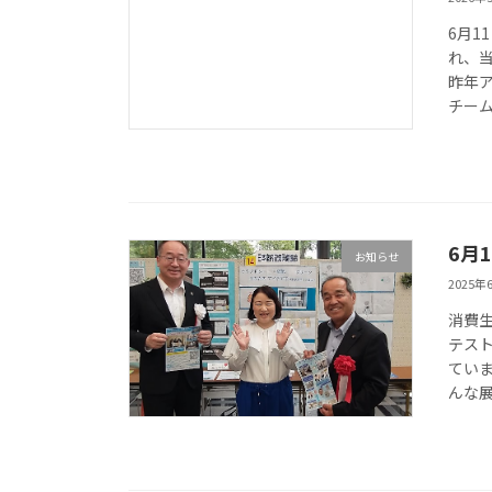
6月1
れ、
昨年
チーム
6月
お知らせ
2025年
消費
テス
てい
んな