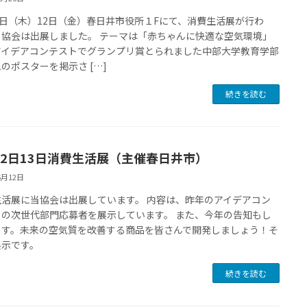
1日（木）12日（金）春日井市役所１Fにて、消費生活展が行わ
当協会は出展しました。 テーマは「赤ちゃんに快適な空気環境」
アイデアコンテストでグランプリ賞とられました中部大学教育学部
のポスターを掲示さ […]
続きを読む
12日13日消費生活展（主催春日井市）
6月12日
生活展に当協会は出展しています。 内容は、昨年のアイデアコン
トの次世代部門応募者を展示しています。 また、今年の告知もし
ます。未来の空気質を改善する商品を皆さんで開発しましょう！そ
展示です。
続きを読む