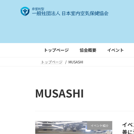
コ
ナ
ン
ビ
テ
ゲ
ン
ー
ツ
シ
へ
ョ
ス
ン
トップページ
協会概要
イベント
キ
に
トップページ
MUSASHI
ッ
移
プ
動
MUSASHI
イベ
イベント紹介
善に